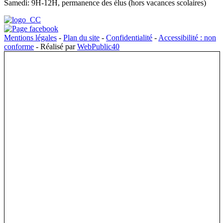
Samedi: 9H-12H, permanence des élus (hors vacances scolaires)
Mentions légales
-
Plan du site
-
Confidentialité
-
Accessibilité : non
conforme
- Réalisé par
WebPublic40