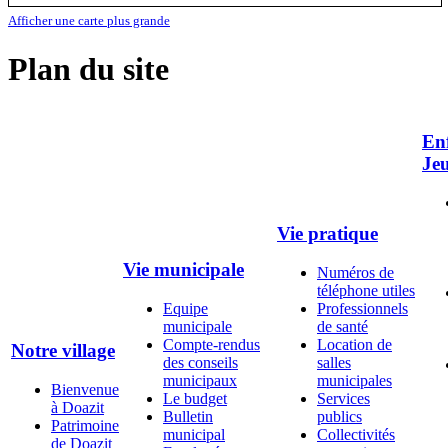
Afficher une carte plus grande
Plan du site
Enf
Je
Vie pratique
Vie municipale
Numéros de
téléphone utiles
Equipe
Professionnels
municipale
de santé
Compte-rendus
Location de
Notre village
des conseils
salles
municipaux
municipales
Bienvenue
Le budget
Services
à Doazit
Bulletin
publics
Patrimoine
municipal
Collectivités
de Doazit