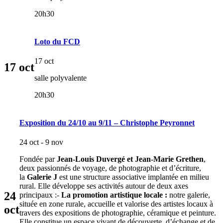
20h30
Loto du FCD
17 oct
17
oct
salle polyvalente
20h30
Exposition du 24/10 au 9/11 – Christophe Peyronnet
24 oct - 9 nov
Fondée par
Jean-Louis Duvergé et Jean-Marie Grethen
,
deux passionnés de voyage, de photographie et d’écriture,
la
Galerie J
est une structure associative implantée en milieu
rural. Elle développe ses activités autour de deux axes
24
principaux :-
La promotion artistique locale :
notre galerie,
située en zone rurale, accueille et valorise des artistes locaux à
oct
travers des expositions de photographie, céramique et peinture.
Elle constitue un espace vivant de découverte, d’échange et de