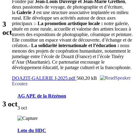
Fondée par
Jean-Louis Duvergé et Jean-Marie Grethen
,
deux passionnés de voyage, de photographie et d’écriture,
la
Galerie J
est une structure associative implantée en milieu
rural. Elle développe ses activités autour de deux axes
3
principaux :-
La promotion artistique locale :
notre galerie,
située en zone rurale, accueille et valorise des artistes locaux à
oct
travers des expositions de photographie, céramique et peinture.
Elle constitue un espace vivant de découverte, d’échange et de
création.-
La solidarité internationale et l’éducation :
nous
menons des projets de coopération humanitaire, notamment le
jumelage entre l’école de Doazit (France) et l’école Tinéry
d’Atar (Mauritanie). Ce partenariat encourage le
développement éducatif, le partage culturel et la francophonie.
DOAZIT-GALERIE J-2025.pdf
560,20 kB
Ecoutez
AG APE de la Rézénon
3
oct
3 oct
Loto du HDC