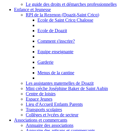
Le guide des droits et démarches professionnelles
Enfance et Jeunesse
RPI de la Rezenon (Doazit-Saint Cricq)
Ecole de Saint Cricq Chalosse
Ecole de Doazit
Comment s'inscrire?
Equipe enseignante
Garderie
Menus de la cantine
Les assistantes maternelles de Doazit
Mini crèche Joséphine Baker de Saint Aubin
Centre de loisirs
Espace Jeunes
Lieu d'Accueil Enfants Parents
Transports scolaires
Collèges et lycées de secteur
Associations et commerçants
Annuaire des associations
Annuaire des artisans et commerçants