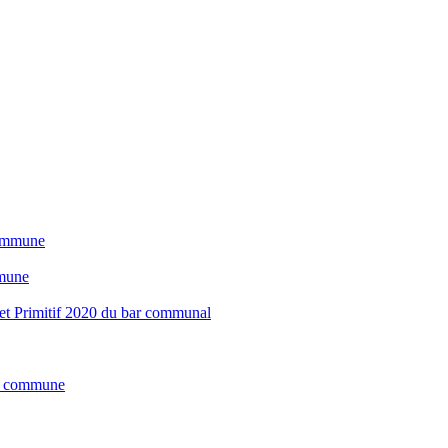
commune
mmune
get Primitif 2020 du bar communal
la commune